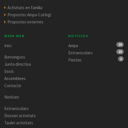
Activitats en familia
Propostes Ampa-Col·legi
Propostes externes
MAPA WEB
NOTÍCIES
19
Inici
Ampa
23
Extraescolars
Benvinguts
2
Fiestas
Junta directiva
Socis
Assemblees
Contacte
Notícies
Extraescolars
Dossier activitats
Tauler activitats